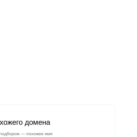
охожего домена
 подбором — похожее имя