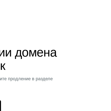
ции домена
к
ите продление в разделе