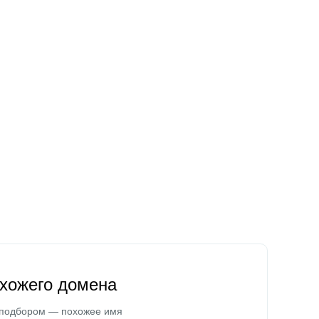
охожего домена
 подбором — похожее имя