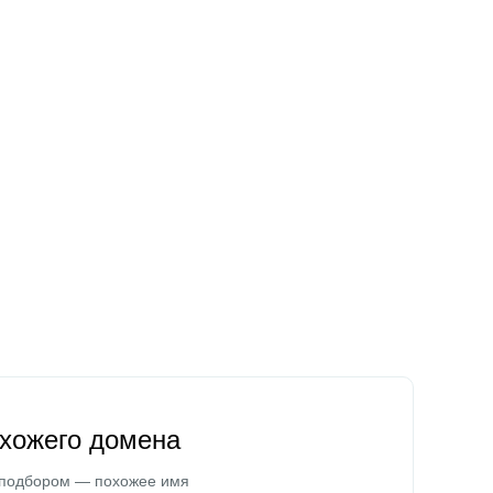
охожего домена
 подбором — похожее имя