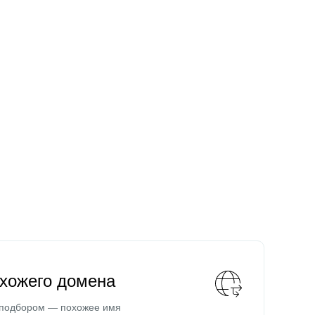
охожего домена
 подбором — похожее имя