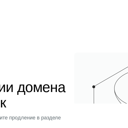
ции домена
к
ите продление в разделе